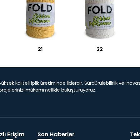
21
22
yüksek kaliteli iplik üretiminde liderdir. Sürdürülebilirlik ve ino
 projelerinizi mükemmellikle buluşturuyoruz.
zlı Erişim
Son Haberler
Tekl