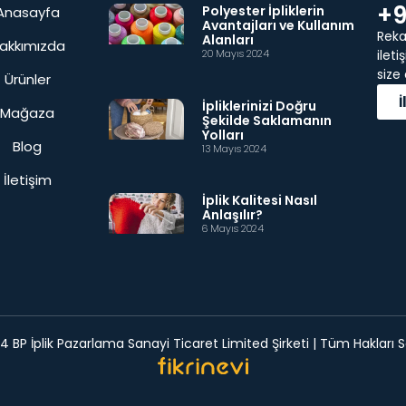
+9
Polyester İpliklerin
Anasayfa
Avantajları ve Kullanım
Rekab
Alanları
akkımızda
20 Mayıs 2024
ilet
size
Ürünler
İpliklerinizi Doğru
Mağaza
Şekilde Saklamanın
Yolları
Blog
13 Mayıs 2024
İletişim
İplik Kalitesi Nasıl
Anlaşılır?
6 Mayıs 2024
 BP İplik Pazarlama Sanayi Ticaret Limited Şirketi | Tüm Hakları Sa