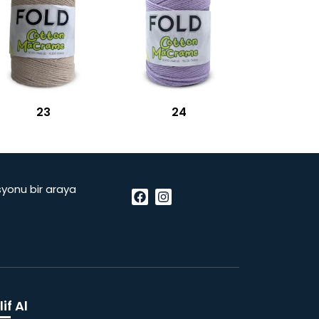
23
24
vasyonu bir araya
if Al