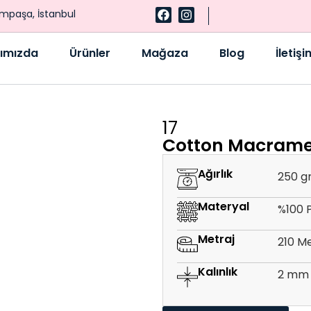
ampaşa, İstanbul
ımızda
Ürünler
Mağaza
Blog
İletişi
17
Cotton Macram
Ağırlık
250 g
Materyal
%100 
Metraj
210 M
Kalınlık
2 mm