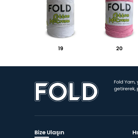
19
20
Fold Yarn, 
getirerek,
Bize Ulaşın
Hı