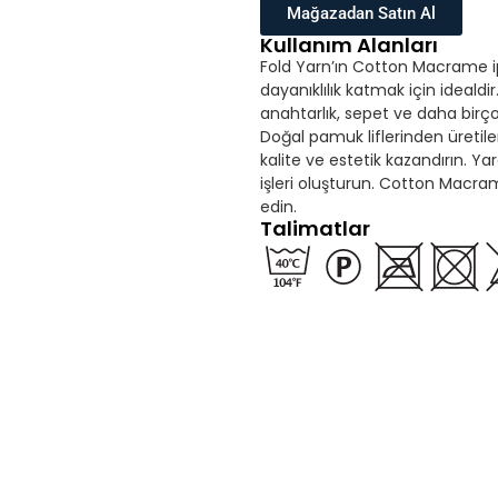
Mağazadan Satın Al
Kullanım Alanları
Fold Yarn’ın Cotton Macrame ipli
dayanıklılık katmak için idealdi
anahtarlık, sepet ve daha bir
Doğal pamuk liflerinden üretil
kalite ve estetik kazandırın. Yar
işleri oluşturun. Cotton Macram
edin.
Talimatlar