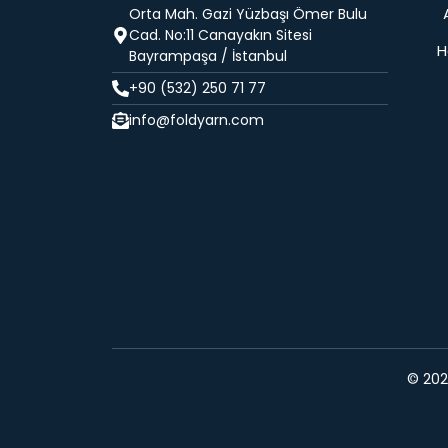
Orta Mah. Gazi Yüzbaşı Ömer Bulu
Cad. No:11 Canayakın Sitesi
H
Bayrampaşa / İstanbul
+90 (532) 250 71 77
info@foldyarn.com
© 2024