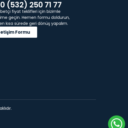
0 (532) 250 71 77
etçi fiyat teklifleri için bizimle
işime geçin. Hemen formu doldurun,
 en kısa sürede geri dönüş yapalım.
İletişim Formu
klıdır.