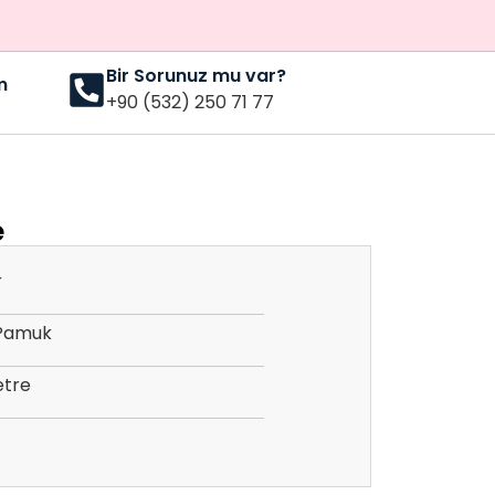
Bir Sorunuz mu var?
m
+90 (532) 250 71 77
e
r
Pamuk
etre