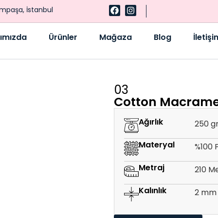
ampaşa, İstanbul
ımızda
Ürünler
Mağaza
Blog
İletişi
03
Cotton Macram
Ağırlık
250 g
Materyal
%100 
Metraj
210 M
Kalınlık
2 mm