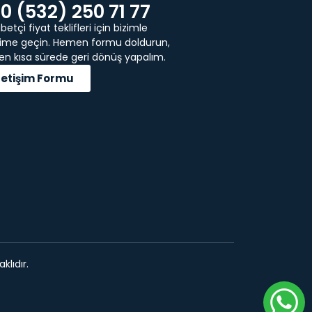
0 (532) 250 71 77
etçi fiyat teklifleri için bizimle
işime geçin. Hemen formu doldurun,
 en kısa sürede geri dönüş yapalım.
İletişim Formu
klıdır.