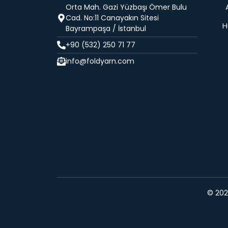
Orta Mah. Gazi Yüzbaşı Ömer Bulu
Cad. No:11 Canayakın Sitesi
H
Bayrampaşa / İstanbul
+90 (532) 250 71 77
info@foldyarn.com
© 2024