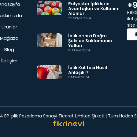
+9
Polyester İpliklerin
Anasayfa
Avantajları ve Kullanım
Rekab
Alanları
akkımızda
20 Mayıs 2024
ilet
size
Ürünler
İpliklerinizi Doğru
Mağaza
Şekilde Saklamanın
Yolları
Blog
13 Mayıs 2024
İletişim
İplik Kalitesi Nasıl
Anlaşılır?
6 Mayıs 2024
 BP İplik Pazarlama Sanayi Ticaret Limited Şirketi | Tüm Hakları Sa