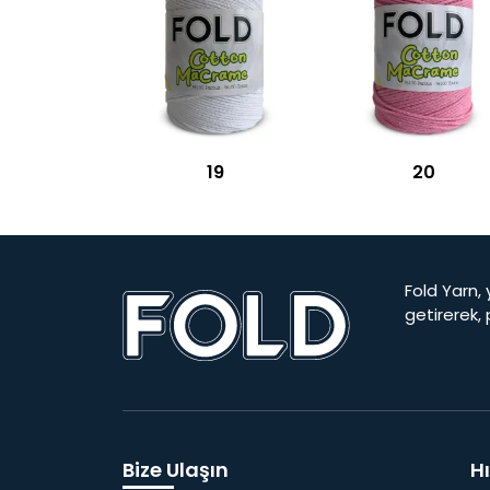
19
20
Fold Yarn, 
getirerek,
Bize Ulaşın
Hı