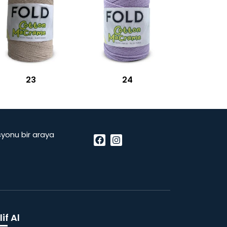
23
24
vasyonu bir araya
if Al