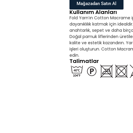
Mağazadan Satın Al
Kullanım Alanları
Fold Yarn’ın Cotton Macrame ipli
dayanıklılık katmak için idealdi
anahtarlık, sepet ve daha bir
Doğal pamuk liflerinden üretil
kalite ve estetik kazandırın. Yar
işleri oluşturun. Cotton Macram
edin.
Talimatlar