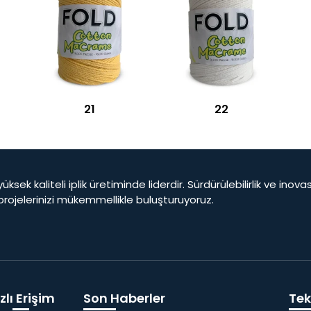
21
22
yüksek kaliteli iplik üretiminde liderdir. Sürdürülebilirlik ve ino
 projelerinizi mükemmellikle buluşturuyoruz.
zlı Erişim
Son Haberler
Tekl