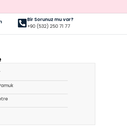
Bir Sorunuz mu var?
m
+90 (532) 250 71 77
e
r
Pamuk
etre