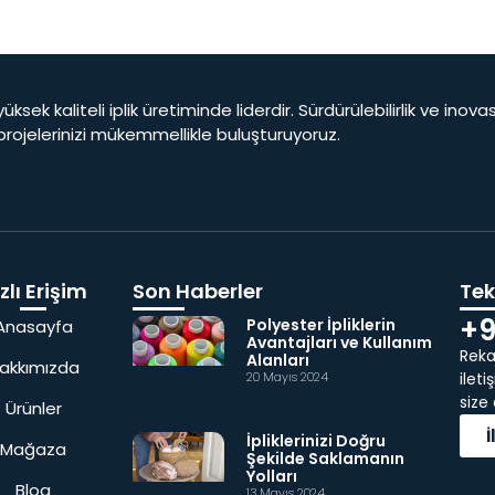
yüksek kaliteli iplik üretiminde liderdir. Sürdürülebilirlik ve ino
 projelerinizi mükemmellikle buluşturuyoruz.
zlı Erişim
Son Haberler
Tekl
+9
Polyester İpliklerin
Anasayfa
Avantajları ve Kullanım
Rekab
Alanları
akkımızda
20 Mayıs 2024
ilet
size
Ürünler
İpliklerinizi Doğru
Mağaza
Şekilde Saklamanın
Yolları
Blog
13 Mayıs 2024