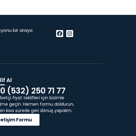
vasyonu bir araya
if Al
0 (532) 250 71 77
etçi fiyat teklifleri için bizimle
işime geçin. Hemen formu doldurun,
 en kısa sürede geri dönüş yapalım.
İletişim Formu