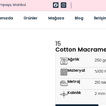
ampaşa, İstanbul
ımızda
Ürünler
Mağaza
Blog
İletişi
15
Cotton Macram
Ağırlık
250 g
Materyal
%100 
Metraj
210 M
Kalınlık
2 mm