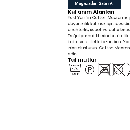
Mağazadan Satın Al
Kullanım Alanları
Fold Yarn’ın Cotton Macrame ipli
dayanıklılık katmak için idealdi
anahtarlık, sepet ve daha bir
Doğal pamuk liflerinden üretil
kalite ve estetik kazandırın. Yar
işleri oluşturun. Cotton Macram
edin.
Talimatlar