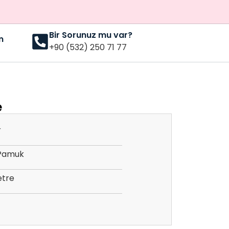
Bir Sorunuz mu var?
m
+90 (532) 250 71 77
e
r
Pamuk
etre