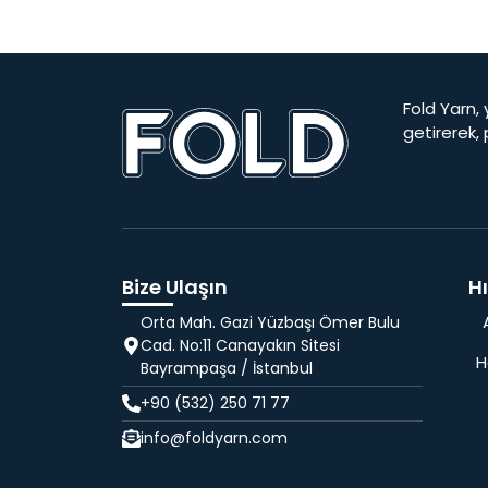
Fold Yarn, 
getirerek,
Bize Ulaşın
Hı
Orta Mah. Gazi Yüzbaşı Ömer Bulu
Cad. No:11 Canayakın Sitesi
H
Bayrampaşa / İstanbul
+90 (532) 250 71 77
info@foldyarn.com