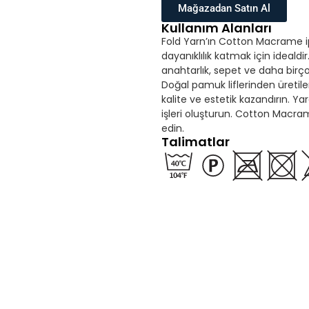
Mağazadan Satın Al
Kullanım Alanları
Fold Yarn’ın Cotton Macrame ipli
dayanıklılık katmak için idealdi
anahtarlık, sepet ve daha bir
Doğal pamuk liflerinden üretil
kalite ve estetik kazandırın. Yar
işleri oluşturun. Cotton Macram
edin.
Talimatlar