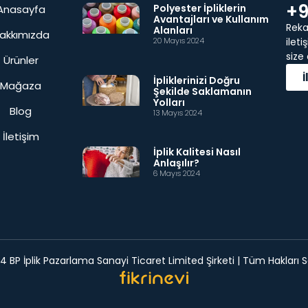
+9
Polyester İpliklerin
Anasayfa
Avantajları ve Kullanım
Rekab
Alanları
akkımızda
20 Mayıs 2024
ilet
size
Ürünler
İpliklerinizi Doğru
Mağaza
Şekilde Saklamanın
Yolları
Blog
13 Mayıs 2024
İletişim
İplik Kalitesi Nasıl
Anlaşılır?
6 Mayıs 2024
 BP İplik Pazarlama Sanayi Ticaret Limited Şirketi | Tüm Hakları Sa