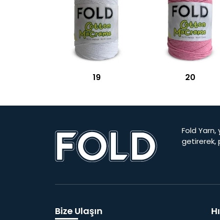
19
20
Fold Yarn, 
getirerek,
Bize Ulaşın
Hı