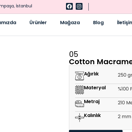
ampaşa, İstanbul
ımızda
Ürünler
Mağaza
Blog
İletişi
05
Cotton Macram
Ağırlık
250 g
Materyal
%100 
Metraj
210 M
Kalınlık
2 mm