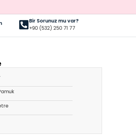
Bir Sorunuz mu var?
m
+90 (532) 250 71 77
e
r
Pamuk
etre