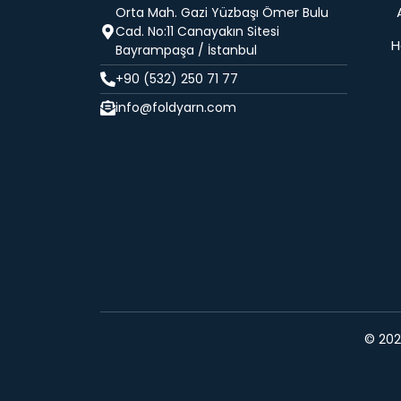
Orta Mah. Gazi Yüzbaşı Ömer Bulu
Cad. No:11 Canayakın Sitesi
H
Bayrampaşa / İstanbul
+90 (532) 250 71 77
info@foldyarn.com
© 2024