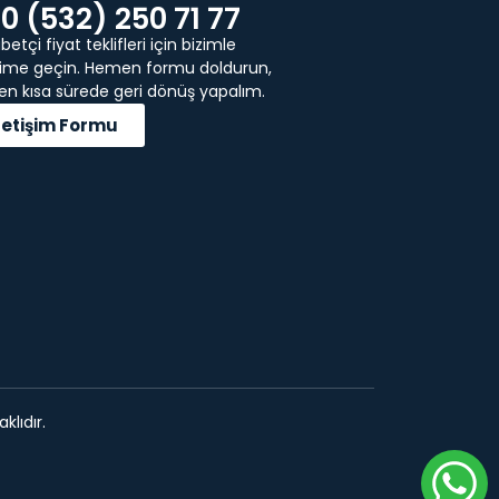
0 (532) 250 71 77
etçi fiyat teklifleri için bizimle
işime geçin. Hemen formu doldurun,
 en kısa sürede geri dönüş yapalım.
İletişim Formu
klıdır.