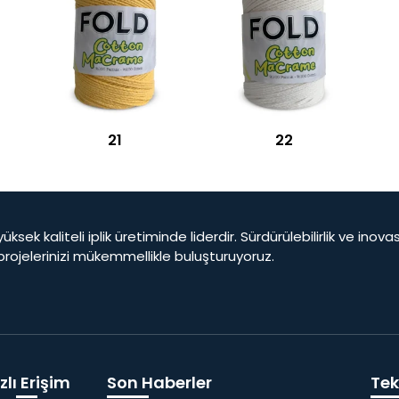
21
22
yüksek kaliteli iplik üretiminde liderdir. Sürdürülebilirlik ve ino
 projelerinizi mükemmellikle buluşturuyoruz.
zlı Erişim
Son Haberler
Tekl