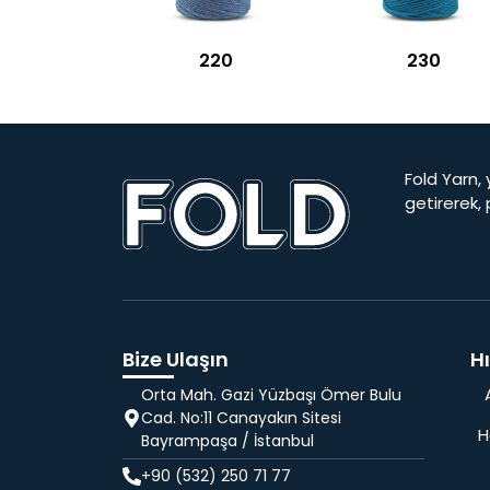
220
230
Fold Yarn, 
getirerek,
Bize Ulaşın
Hı
Orta Mah. Gazi Yüzbaşı Ömer Bulu
Cad. No:11 Canayakın Sitesi
H
Bayrampaşa / İstanbul
+90 (532) 250 71 77