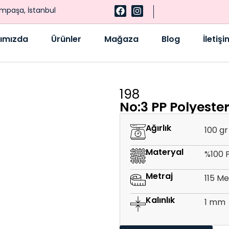
ampaşa, İstanbul
ımızda
Ürünler
Mağaza
Blog
İletişi
198
No:3 PP Polyeste
Ağırlık
100 gr
Materyal
%100 
Metraj
115 M
Kalınlık
1 mm