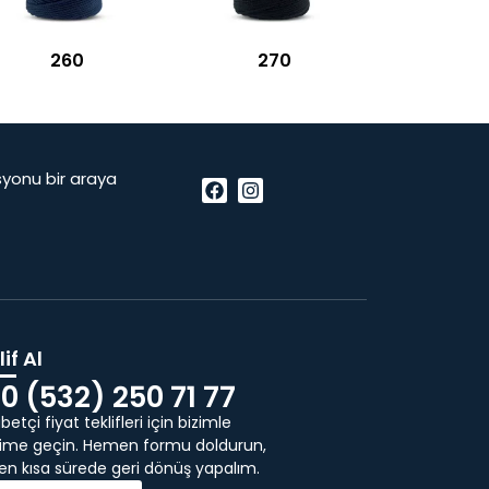
260
270
vasyonu bir araya
if Al
0 (532) 250 71 77
etçi fiyat teklifleri için bizimle
işime geçin. Hemen formu doldurun,
 en kısa sürede geri dönüş yapalım.