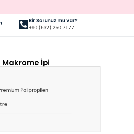
Bir Sorunuz mu var?
m
+90 (532) 250 71 77
r Makrome İpi
Premium Polipropilen
etre