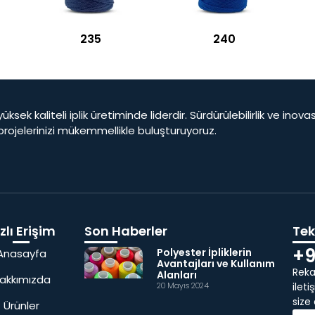
235
240
yüksek kaliteli iplik üretiminde liderdir. Sürdürülebilirlik ve ino
 projelerinizi mükemmellikle buluşturuyoruz.
zlı Erişim
Son Haberler
Tekl
+9
Polyester İpliklerin
Anasayfa
Avantajları ve Kullanım
Rekab
Alanları
akkımızda
20 Mayıs 2024
ilet
size
Ürünler