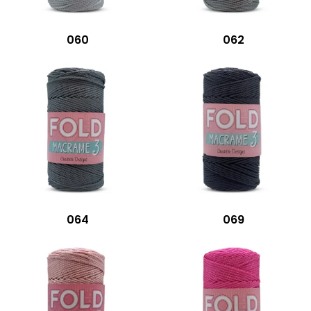
060
062
064
069