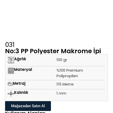
031
No:3 PP Polyester Makrome İpi
Ağırlık
100 gr
Materyal
%100 Premium
Polipropilen
Metraj
115 Metre
Kalınlık
1 mm
Mağazadan Satın Al