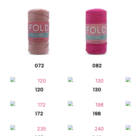
072
082
120
130
172
198