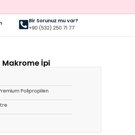
Bir Sorunuz mu var?
m
+90 (532) 250 71 77
r Makrome İpi
Premium Polipropilen
etre