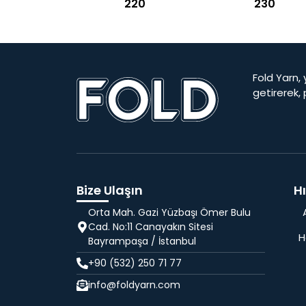
220
230
Fold Yarn, 
getirerek,
Bize Ulaşın
Hı
Orta Mah. Gazi Yüzbaşı Ömer Bulu
Cad. No:11 Canayakın Sitesi
H
Bayrampaşa / İstanbul
+90 (532) 250 71 77
info@foldyarn.com