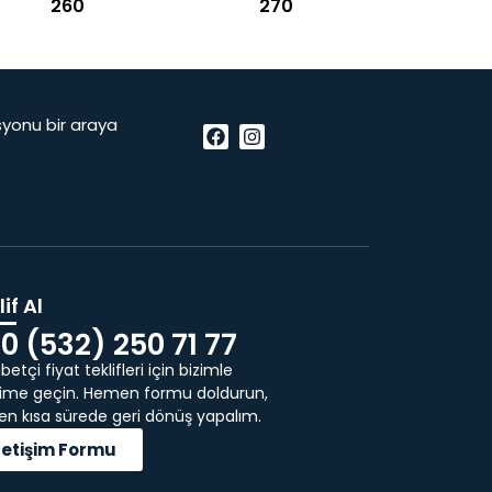
260
270
vasyonu bir araya
if Al
0 (532) 250 71 77
etçi fiyat teklifleri için bizimle
işime geçin. Hemen formu doldurun,
 en kısa sürede geri dönüş yapalım.
İletişim Formu