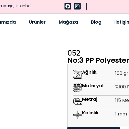
ampaşa, İstanbul
ımızda
Ürünler
Mağaza
Blog
İletişi
052
No:3 PP Polyeste
Ağırlık
100 gr
Materyal
%100 
Metraj
115 M
Kalınlık
1 mm