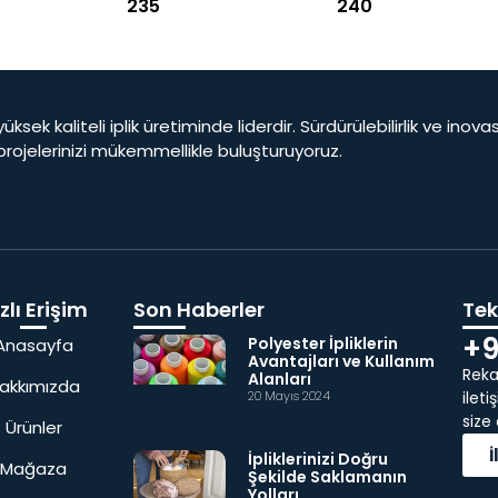
235
240
yüksek kaliteli iplik üretiminde liderdir. Sürdürülebilirlik ve ino
 projelerinizi mükemmellikle buluşturuyoruz.
zlı Erişim
Son Haberler
Tekl
+9
Polyester İpliklerin
Anasayfa
Avantajları ve Kullanım
Rekab
Alanları
akkımızda
20 Mayıs 2024
ilet
size
Ürünler
İpliklerinizi Doğru
Mağaza
Şekilde Saklamanın
Yolları