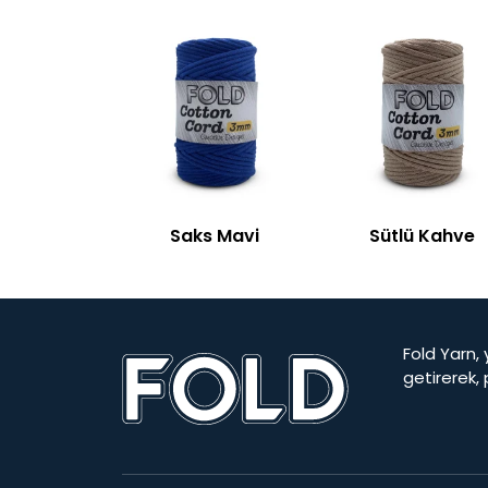
Saks Mavi
Sütlü Kahve
Fold Yarn, 
getirerek,