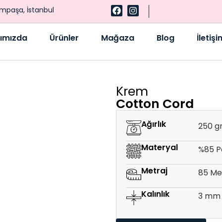
ampaşa, İstanbul
ımızda
Ürünler
Mağaza
Blog
İletişi
Krem
Cotton Cord
Ağırlık
250 g
Materyal
%85 P
Metraj
85 Me
Kalınlık
3 mm