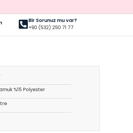
Bir Sorunuz mu var?
m
+90 (532) 250 71 77
r
amuk %15 Polyester
tre