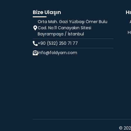
Bize Ulaşın
Hı
Orta Mah. Gazi Yüzbaşı Ömer Bulu
Cad. No:11 Canayakın Sitesi
H
Bayrampaşa / İstanbul
+90 (532) 250 71 77
info@foldyarn.com
© 2024