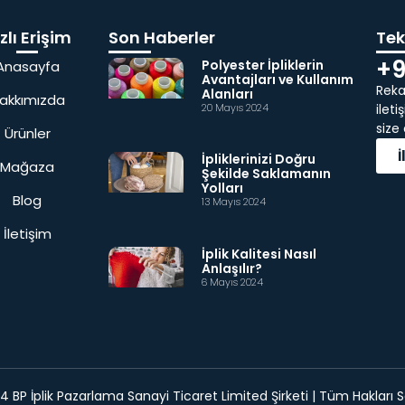
zlı Erişim
Son Haberler
Tekl
+9
Polyester İpliklerin
Anasayfa
Avantajları ve Kullanım
Rekab
Alanları
akkımızda
20 Mayıs 2024
ilet
size
Ürünler
İpliklerinizi Doğru
Mağaza
Şekilde Saklamanın
Yolları
Blog
13 Mayıs 2024
İletişim
İplik Kalitesi Nasıl
Anlaşılır?
6 Mayıs 2024
 BP İplik Pazarlama Sanayi Ticaret Limited Şirketi | Tüm Hakları Sa