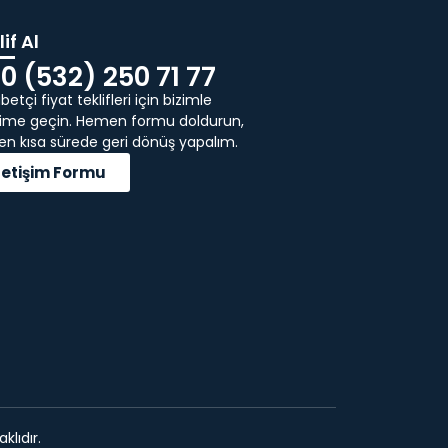
if Al
0 (532) 250 71 77
etçi fiyat teklifleri için bizimle
işime geçin. Hemen formu doldurun,
 en kısa sürede geri dönüş yapalım.
İletişim Formu
klıdır.