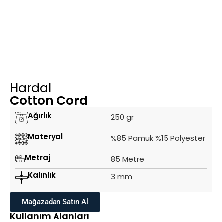
Hardal
Cotton Cord
Ağırlık
250 gr
Materyal
%85 Pamuk %15 Polyester
Metraj
85 Metre
Kalınlık
3 mm
Mağazadan Satın Al
Kullanım Alanları