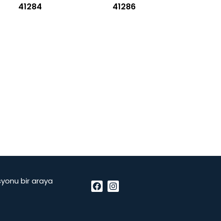
41284
41286
vasyonu bir araya