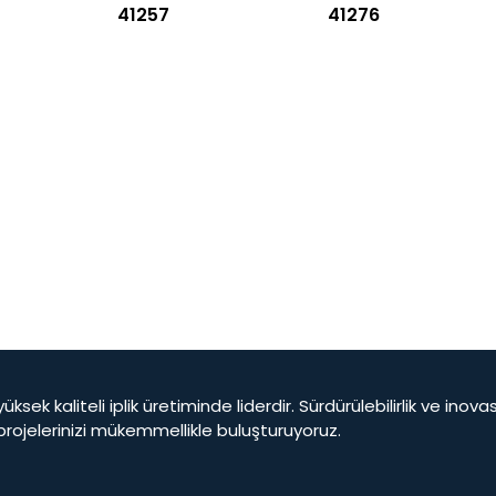
41257
41276
yüksek kaliteli iplik üretiminde liderdir. Sürdürülebilirlik ve ino
 projelerinizi mükemmellikle buluşturuyoruz.