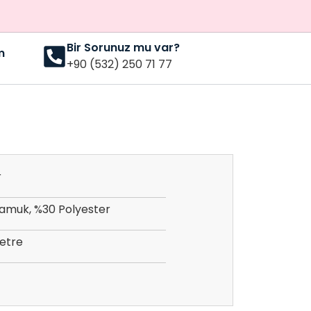
Bir Sorunuz mu var?
m
+90 (532) 250 71 77
r
amuk, %30 Polyester
etre