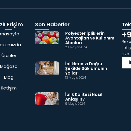
zlı Erişim
Son Haberler
Tekl
+9
Polyester İpliklerin
Anasayfa
Avantajları ve Kullanım
Rekab
Alanları
akkımızda
20 Mayıs 2024
ilet
size
Ürünler
İpliklerinizi Doğru
Mağaza
Şekilde Saklamanın
Yolları
Blog
13 Mayıs 2024
İletişim
İplik Kalitesi Nasıl
Anlaşılır?
6 Mayıs 2024