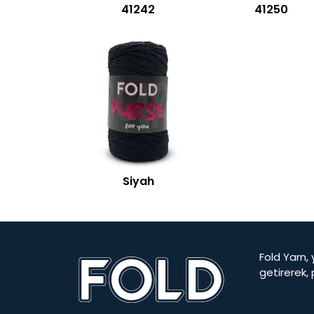
41242
41250
Siyah
Fold Yarn, 
getirerek,