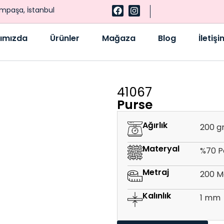
ampaşa, İstanbul
ımızda
Ürünler
Mağaza
Blog
İletişi
41067
Purse
Ağırlık
200 g
Materyal
%70 P
Metraj
200 M
Kalınlık
1 mm