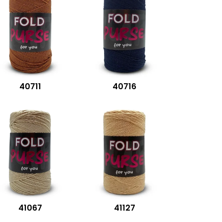
40711
40716
41067
41127