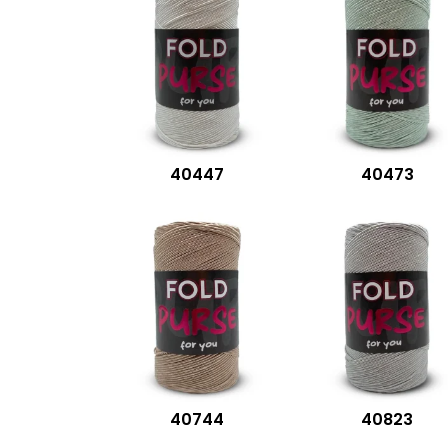
40447
40473
40744
40823