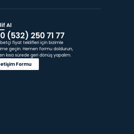
if Al
0 (532) 250 71 77
etçi fiyat teklifleri için bizimle
işime geçin. Hemen formu doldurun,
 en kısa sürede geri dönüş yapalım.
İletişim Formu