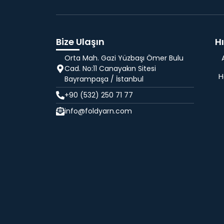
Bize Ulaşın
Hı
Orta Mah. Gazi Yüzbaşı Ömer Bulu
Cad. No:11 Canayakın Sitesi
H
Bayrampaşa / İstanbul
+90 (532) 250 71 77
info@foldyarn.com