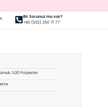
Bir Sorunuz mu var?
m
+90 (532) 250 71 77
r
amuk, %30 Polyester
etre