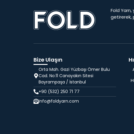
Fold Yarn, 
getirerek,
Bize Ulaşın
Hı
Orta Mah. Gazi Yüzbaşı Ömer Bulu
Cad. No:11 Canayakın Sitesi
H
Bayrampaşa / İstanbul
+90 (532) 250 71 77
info@foldyarn.com