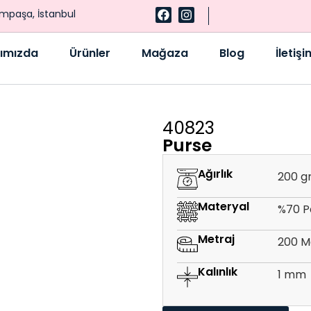
ampaşa, İstanbul
ımızda
Ürünler
Mağaza
Blog
İletişi
40823
Purse
Ağırlık
200 g
Materyal
%70 P
Metraj
200 M
Kalınlık
1 mm