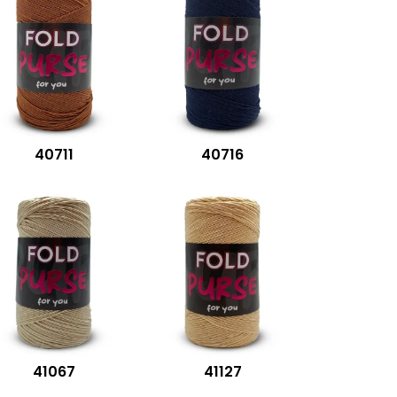
40711
40716
41067
41127