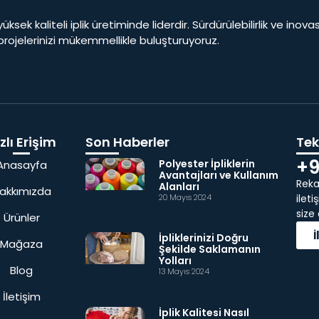
yüksek kaliteli iplik üretiminde liderdir. Sürdürülebilirlik ve ino
 projelerinizi mükemmellikle buluşturuyoruz.
zlı Erişim
Son Haberler
Tekl
+9
Polyester İpliklerin
Anasayfa
Avantajları ve Kullanım
Rekab
Alanları
akkımızda
20 Mayıs 2024
ilet
size
Ürünler
İpliklerinizi Doğru
Mağaza
Şekilde Saklamanın
Yolları
Blog
13 Mayıs 2024
İletişim
İplik Kalitesi Nasıl