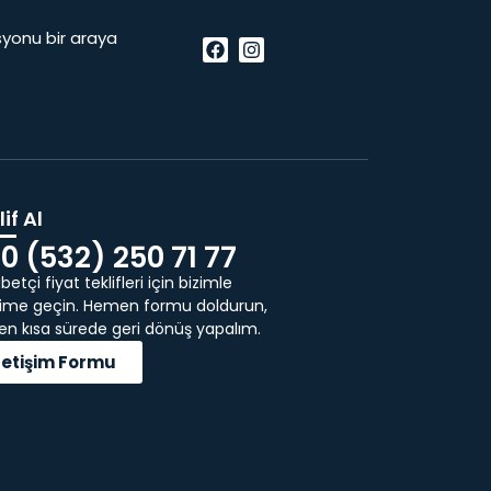
vasyonu bir araya
if Al
0 (532) 250 71 77
etçi fiyat teklifleri için bizimle
işime geçin. Hemen formu doldurun,
 en kısa sürede geri dönüş yapalım.
İletişim Formu