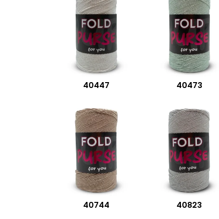
40447
40473
40744
40823