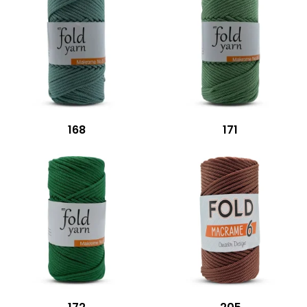
168
171