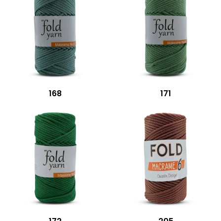
168
171