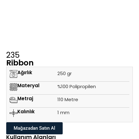
235
Ribbon
Ağırlık
250 gr
Materyal
%100 Polipropilen
Metraj
110 Metre
Kalınlık
1 mm
Mağazadan Satın Al
Kullanım Alanları