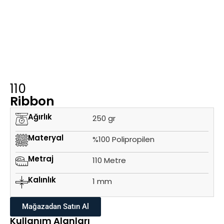
110
Ribbon
Ağırlık
250 gr
Materyal
%100 Polipropilen
Metraj
110 Metre
Kalınlık
1 mm
Mağazadan Satın Al
Kullanım Alanları