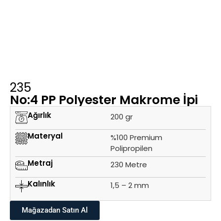
235
No:4 PP Polyester Makrome İpi
Ağırlık
200 gr
Materyal
%100 Premium
Polipropilen
Metraj
230 Metre
Kalınlık
1,5 – 2 mm
Mağazadan Satın Al