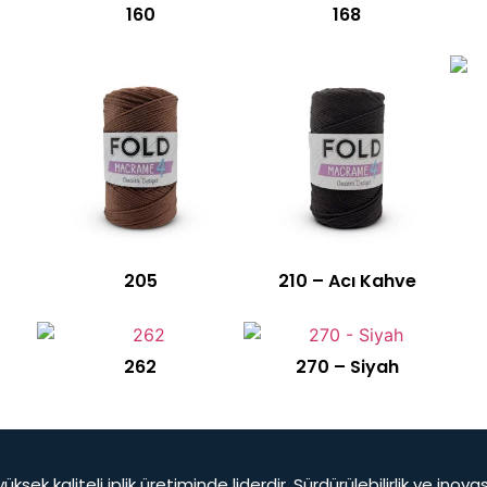
160
168
205
210 – Acı Kahve
262
270 – Siyah
yüksek kaliteli iplik üretiminde liderdir. Sürdürülebilirlik ve ino