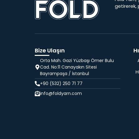
getirerek,
Bize Ulaşın
Hı
Orta Mah. Gazi Yüzbaşı Ömer Bulu
Cad. No:11 Canayakın Sitesi
H
Bayrampaşa / İstanbul
+90 (532) 250 71 77
info@foldyarn.com