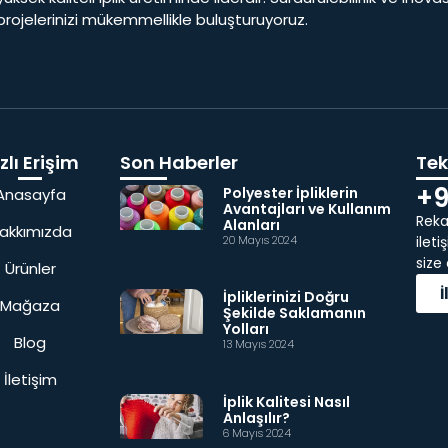
 projelerinizi mükemmellikle buluşturuyoruz.
zlı Erişim
Son Haberler
Tekl
+9
Polyester İpliklerin
Anasayfa
Avantajları ve Kullanım
Rekab
Alanları
akkımızda
20 Mayıs 2024
ilet
size
Ürünler
İpliklerinizi Doğru
Mağaza
Şekilde Saklamanın
Yolları
Blog
13 Mayıs 2024
İletişim
İplik Kalitesi Nasıl
Anlaşılır?
6 Mayıs 2024