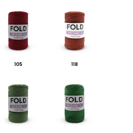
105
118