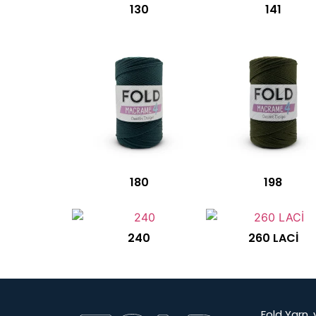
130
141
180
198
240
260 LACİ
Fold Yarn, 