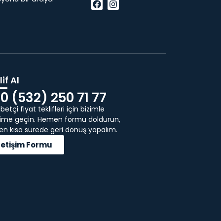
if Al
0 (532) 250 71 77
etçi fiyat teklifleri için bizimle
işime geçin. Hemen formu doldurun,
 en kısa sürede geri dönüş yapalım.
İletişim Formu