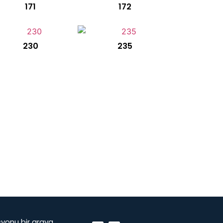
171
172
230
235
vasyonu bir araya