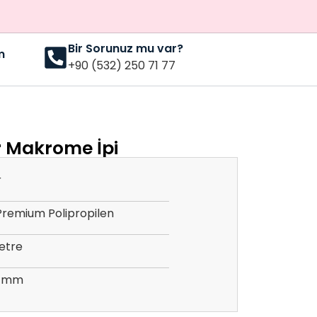
Bir Sorunuz mu var?
m
+90 (532) 250 71 77
r Makrome İpi
r
Premium Polipropilen
etre
 2 mm