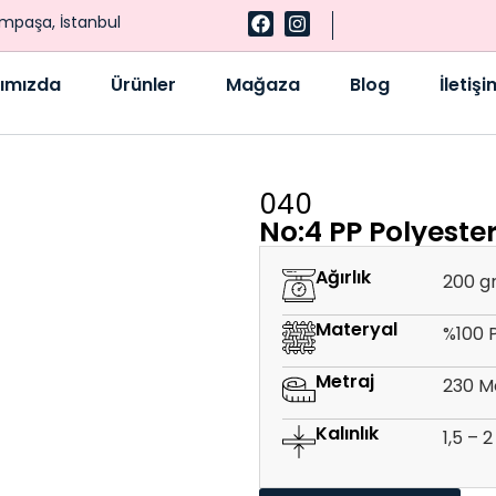
ampaşa, İstanbul
ımızda
Ürünler
Mağaza
Blog
İletişi
040
No:4 PP Polyeste
Ağırlık
200 g
Materyal
%100 
Metraj
230 M
Kalınlık
1,5 –