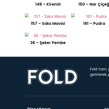
149 – Kiremit
150 – Nar Çiçeğ
157 – Saks Mavisi
161 – Pudra
36 – Şeker Pembe
Fold Yarn, 
getirerek,