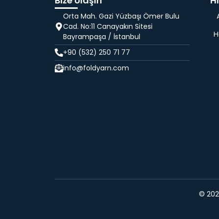
Bize Ulaşın
Hı
Orta Mah. Gazi Yüzbaşı Ömer Bulu
Cad. No:11 Canayakın Sitesi
H
Bayrampaşa / İstanbul
+90 (532) 250 71 77
info@foldyarn.com
© 2024