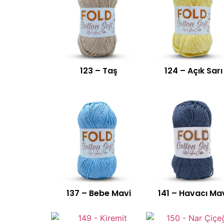
123 – Taş
124 – Açık Sarı
137 – Bebe Mavi
141 – Havacı Ma