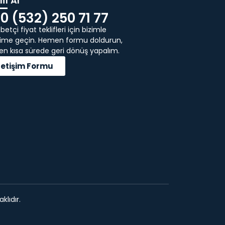
if Al
0 (532) 250 71 77
etçi fiyat teklifleri için bizimle
işime geçin. Hemen formu doldurun,
 en kısa sürede geri dönüş yapalım.
İletişim Formu
klıdır.