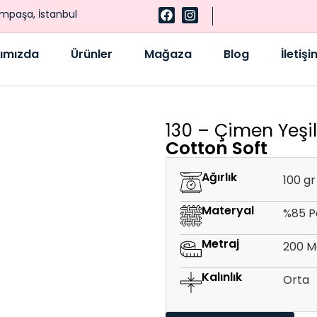
ampaşa, İstanbul
ımızda
Ürünler
Mağaza
Blog
İletişi
130 – Çimen Yeşil
Cotton Soft
Ağırlık
100 gr
Materyal
%85 P
Metraj
200 M
Kalınlık
Orta