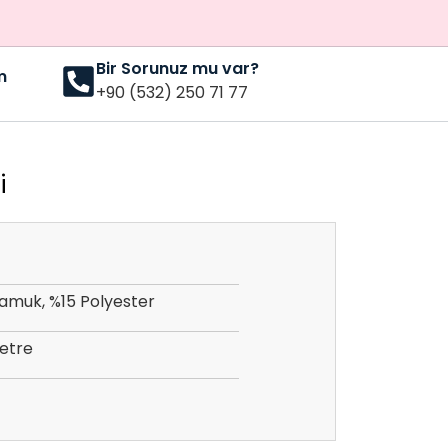
Bir Sorunuz mu var?
m
+90 (532) 250 71 77
i
amuk, %15 Polyester
etre