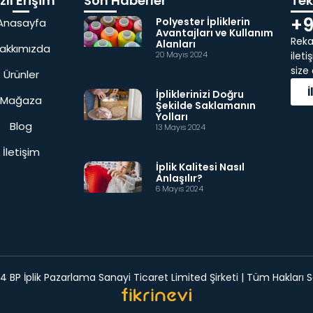
zlı Erişim
Son Haberler
Tekl
+9
Polyester İpliklerin
Anasayfa
Avantajları ve Kullanım
Rekab
Alanları
akkımızda
20 Mayıs 2024
ilet
size
Ürünler
İpliklerinizi Doğru
Mağaza
Şekilde Saklamanın
Yolları
Blog
13 Mayıs 2024
İletişim
İplik Kalitesi Nasıl
Anlaşılır?
6 Mayıs 2024
 BP İplik Pazarlama Sanayi Ticaret Limited Şirketi | Tüm Hakları Sa