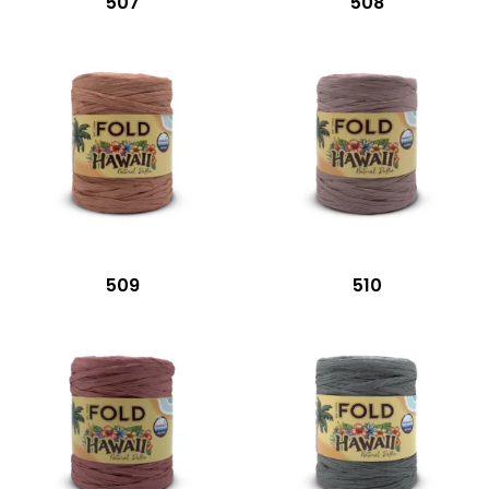
507
508
509
510