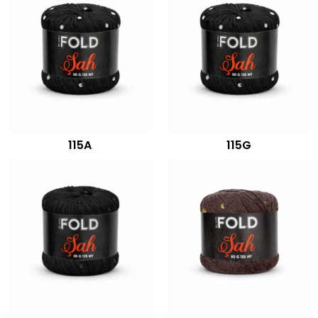
115A
115G