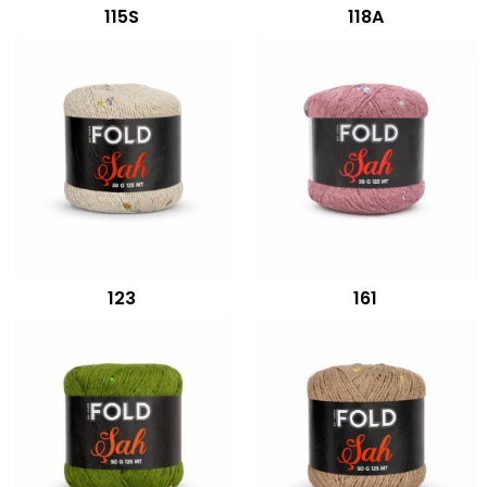
115S
118A
123
161