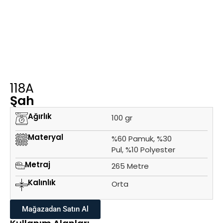
118A
Şah
Ağırlık
100 gr
Materyal
%60 Pamuk, %30
Pul, %10 Polyester
Metraj
265 Metre
Kalınlık
Orta
Mağazadan Satın Al