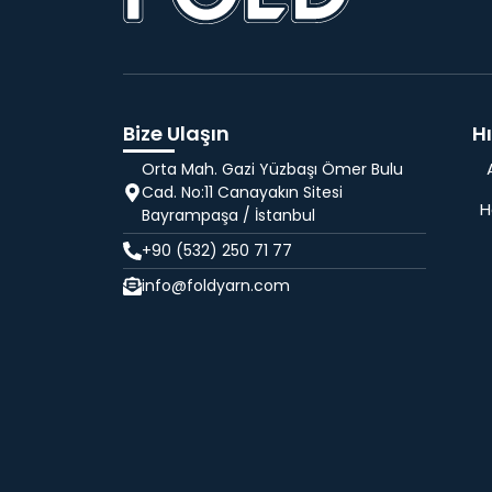
Bize Ulaşın
Hı
Orta Mah. Gazi Yüzbaşı Ömer Bulu
Cad. No:11 Canayakın Sitesi
H
Bayrampaşa / İstanbul
+90 (532) 250 71 77
info@foldyarn.com