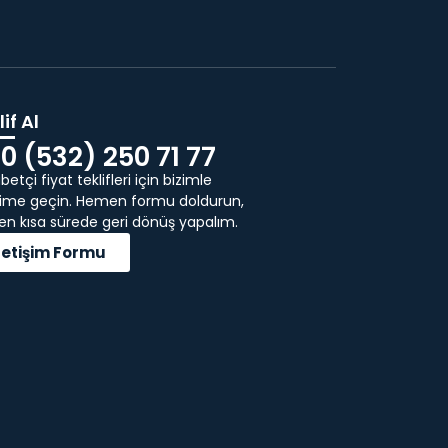
if Al
0 (532) 250 71 77
etçi fiyat teklifleri için bizimle
işime geçin. Hemen formu doldurun,
 en kısa sürede geri dönüş yapalım.
İletişim Formu