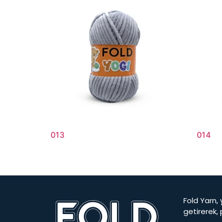
013
014
Fold Yarn, 
getirerek,