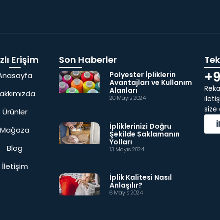
zlı Erişim
Son Haberler
Tekl
+9
Polyester İpliklerin
Anasayfa
Avantajları ve Kullanım
Rekab
Alanları
akkımızda
20 Mayıs 2024
ilet
size
Ürünler
İpliklerinizi Doğru
Mağaza
Şekilde Saklamanın
Yolları
Blog
13 Mayıs 2024
İletişim
İplik Kalitesi Nasıl
Anlaşılır?
6 Mayıs 2024