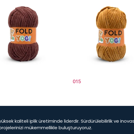
015
yüksek kaliteli iplik üretiminde liderdir. Sürdürülebilirlik ve ino
 projelerinizi mükemmellikle buluşturuyoruz.